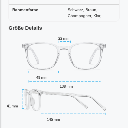
Rahmenfarbe
Schwarz, Braun,
Champagner, Klar,
Größe Details
22
mm
49
mm
138
mm
41
mm
145
mm