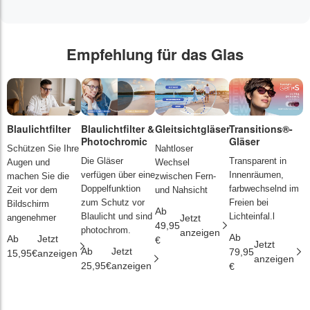
Empfehlung für das Glas
Blaulichtfilter
Blaulichtfilter &
Gleitsichtgläser
Transitions®-
P
Photochromic
Gläser
L
Schützen Sie Ihre
Nahtloser
Die Gläser
Transparent in
D
Augen und
Wechsel
verfügen über eine
Innenräumen,
s
machen Sie die
zwischen Fern-
Doppelfunktion
farbwechselnd im
d
Zeit vor dem
und Nahsicht
zum Schutz vor
Freien bei
ä
Bildschirm
Ab
Blaulicht und sind
Lichteinfal.l
i
angenehmer
Jetzt
49,95
photochrom.
anzeigen
Ab
A
Ab
Jetzt
€
Jetzt
Ab
Jetzt
79,95
2
15,95€
anzeigen
anzeigen
25,95€
anzeigen
€
€