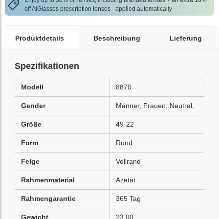
Enjoy up to 50% off lenses, including branded lenses + an extra 10%
off AlGlasses prescription lenses - applied automatically
Produktdetails
Beschreibung
Lieferung
Spezifikationen
Modell
8870
Gender
Männer, Frauen, Neutral,
Größe
49-22
Form
Rund
Felge
Vollrand
Rahmenmaterial
Azetat
Rahmengarantie
365 Tag
Gewicht
23.00