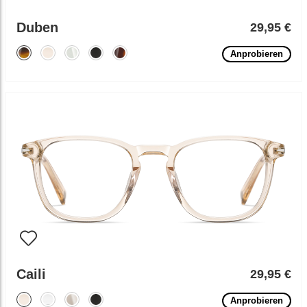
Duben
29,95 €
Anprobieren
Caili
29,95 €
Anprobieren