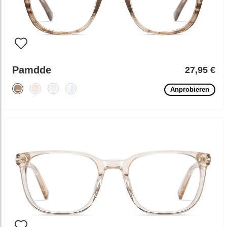
Pamdde
27,95 €
Anprobieren