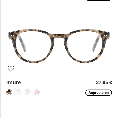
Imure
27,95 €
Anprobieren