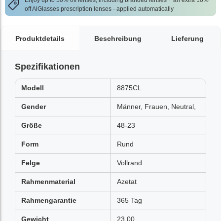
Enjoy up to 50% off lenses, including branded lenses + an extra 10%
off AlGlasses prescription lenses - applied automatically
Produktdetails
Beschreibung
Lieferung
Spezifikationen
Modell
8875CL
Gender
Männer, Frauen, Neutral,
Größe
48-23
Form
Rund
Felge
Vollrand
Rahmenmaterial
Azetat
Rahmengarantie
365 Tag
Gewicht
23.00