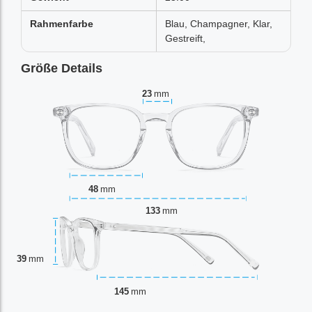
Rahmenfarbe
Blau, Champagner, Klar,
Gestreift,
Größe Details
23
mm
48
mm
133
mm
39
mm
145
mm