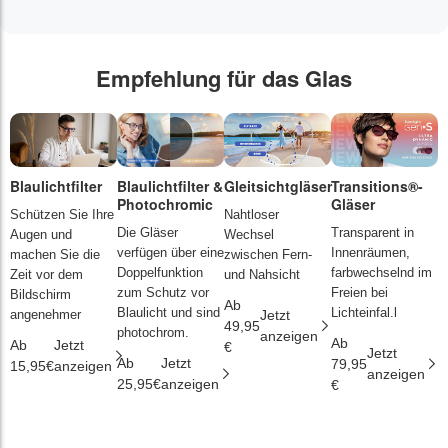
Empfehlung für das Glas
Blaulichtfilter
Blaulichtfilter &
Gleitsichtgläser
Transitions®-
P
Photochromic
Gläser
L
Schützen Sie Ihre
Nahtloser
Die Gläser
Transparent in
D
Augen und
Wechsel
verfügen über eine
Innenräumen,
s
machen Sie die
zwischen Fern-
Doppelfunktion
farbwechselnd im
d
Zeit vor dem
und Nahsicht
zum Schutz vor
Freien bei
ä
Bildschirm
Ab
Blaulicht und sind
Lichteinfal.l
i
angenehmer
Jetzt
49,95
photochrom.
anzeigen
Ab
A
Ab
Jetzt
€
Jetzt
Ab
Jetzt
79,95
2
15,95€
anzeigen
anzeigen
25,95€
anzeigen
€
€