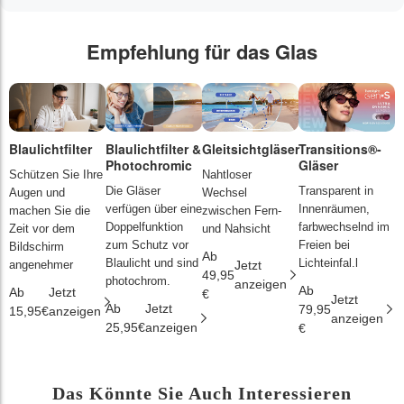
Empfehlung für das Glas
Blaulichtfilter
Blaulichtfilter &
Gleitsichtgläser
Transitions®-
P
Photochromic
Gläser
L
Schützen Sie Ihre
Nahtloser
Die Gläser
Transparent in
D
Augen und
Wechsel
verfügen über eine
Innenräumen,
s
machen Sie die
zwischen Fern-
Doppelfunktion
farbwechselnd im
d
Zeit vor dem
und Nahsicht
zum Schutz vor
Freien bei
ä
Bildschirm
Ab
Blaulicht und sind
Lichteinfal.l
i
angenehmer
Jetzt
49,95
photochrom.
anzeigen
Ab
A
Ab
Jetzt
€
Jetzt
Ab
Jetzt
79,95
2
15,95€
anzeigen
anzeigen
25,95€
anzeigen
€
€
Das Könnte Sie Auch Interessieren