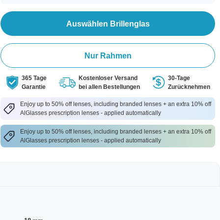
Auswählen Brillenglas
Nur Rahmen
365 Tage
Kostenloser Versand
30-Tage
Garantie
bei allen Bestellungen
Zurücknehmen
Enjoy up to 50% off lenses, including branded lenses + an extra 10% off
AlGlasses prescription lenses - applied automatically
Enjoy up to 50% off lenses, including branded lenses + an extra 10% off
AlGlasses prescription lenses - applied automatically