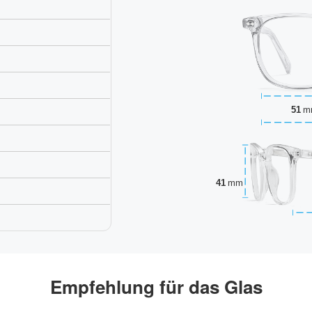
51
m
41
mm
Empfehlung für das Glas