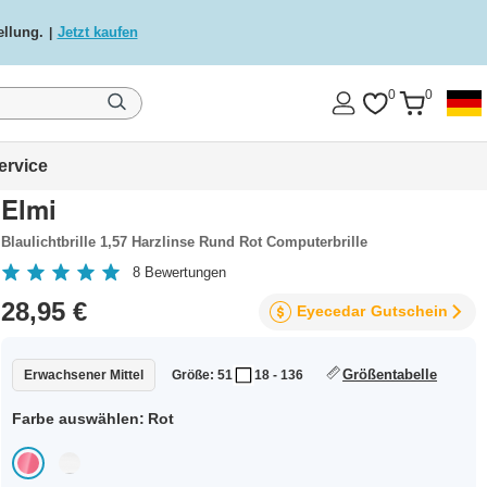
ellung.
Jetzt kaufen
|
0
0
ervice
Elmi
Blaulichtbrille 1,57 Harzlinse Rund Rot Computerbrille
8
Bewertungen
28,95 €
Eyecedar
Gutschein
Größentabelle
Erwachsener Mittel
Größe: 51
18 - 136
Farbe auswählen:
Rot