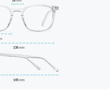
18
mm
m
136
mm
145
mm