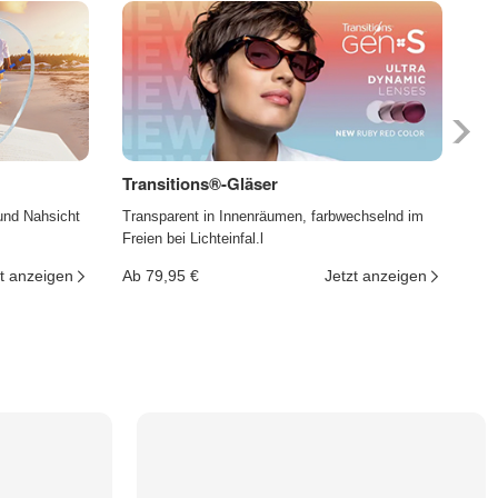
Transitions®-Gläser
Ph
und Nahsicht
Transparent in Innenräumen, farbwechselnd im
Die
Freien bei Lichteinfal.l
und
t anzeigen
Ab 79,95 €
Jetzt anzeigen
Ab