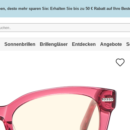
n, desto mehr sparen Sie: Erhalten Sie bis zu 50 € Rabatt auf Ihre Best
Kostenloser Versand für alle Bestellungen. Finden Sie Ihre
Brille
.
Sonnenbrillen
Brillengläser
Entdecken
Angebote
S