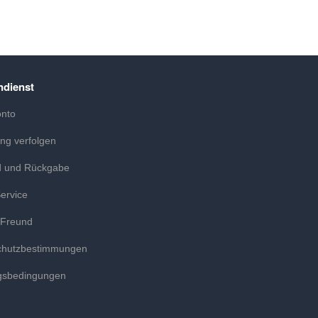
dienst
onto
ung verfolgen
d und Rückgabe
ervice
 Freund
chutzbestimmungen
gsbedingungen