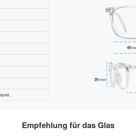
49
m
39
mm
dpatt,
Empfehlung für das Glas