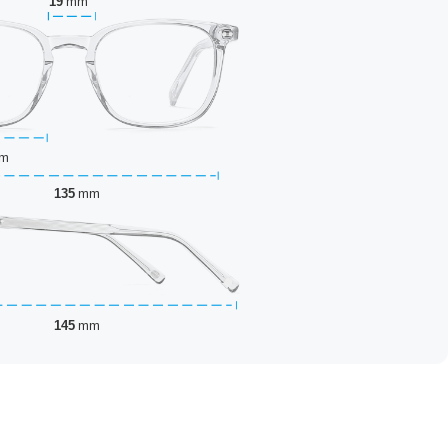
19
mm
m
135
mm
145
mm