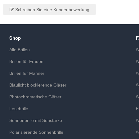
Schreiben Sie eine Kundenbewertung
Shop
Alle Brillen
W
Brillen für Frauen
W
Brillen für Männer
W
Blaulicht blockierende Gläser
W
Photochromatische Gläser
W
Lesebrille
H
Sonnenbrille mit Sehstärke
W
Polarisierende Sonnenbrille
W