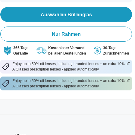
Auswählen Brillenglas
Nur Rahmen
365 Tage
Kostenloser Versand
30-Tage
Garantie
bei allen Bestellungen
Zurücknehmen
Enjoy up to 50% off lenses, including branded lenses + an extra 10% off
AlGlasses prescription lenses - applied automatically
Enjoy up to 50% off lenses, including branded lenses + an extra 10% off
AlGlasses prescription lenses - applied automatically