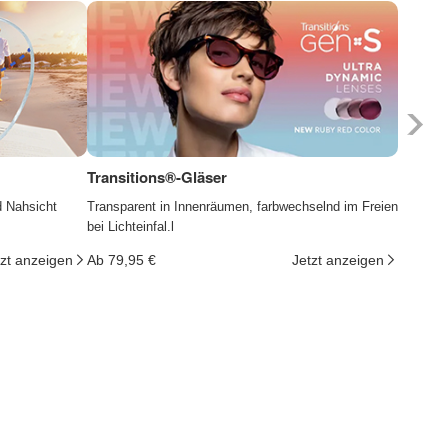
Transitions®-Gläser
Photoc
d Nahsicht
Transparent in Innenräumen, farbwechselnd im Freien
Die Gläs
bei Lichteinfal.l
ändern d
tzt anzeigen
Ab 79,95 €
Jetzt anzeigen
Ab 29,9