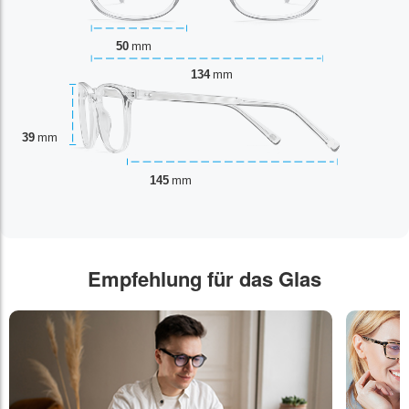
50
mm
134
mm
39
mm
145
mm
Empfehlung für das Glas