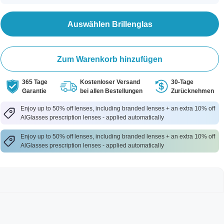
Auswählen Brillenglas
Zum Warenkorb hinzufügen
365 Tage
Kostenloser Versand
30-Tage
Garantie
bei allen Bestellungen
Zurücknehmen
Enjoy up to 50% off lenses, including branded lenses + an extra 10% off
AlGlasses prescription lenses - applied automatically
Enjoy up to 50% off lenses, including branded lenses + an extra 10% off
AlGlasses prescription lenses - applied automatically