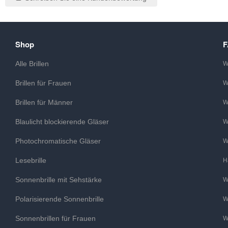
Shop
Alle Brillen
W
Brillen für Frauen
W
Brillen für Männer
W
Blaulicht blockierende Gläser
W
Photochromatische Gläser
W
Lesebrille
H
Sonnenbrille mit Sehstärke
W
Polarisierende Sonnenbrille
W
Sonnenbrillen für Frauen
W