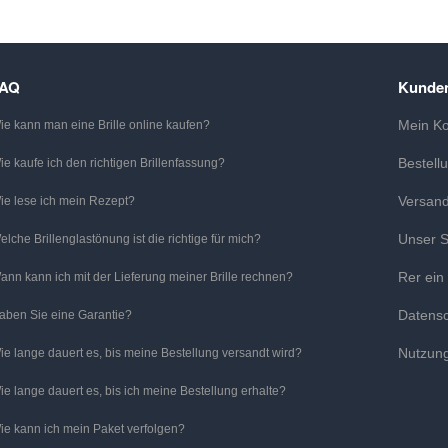
FAQ
Kunden
Mein K
ie kann man eine Brille online kaufen?
Bestell
ie kaufe ich den richtigen Brillenfassung?
Versan
ie lese ich mein Rezept?
Unser S
elche Brillenglastönung ist die richtige für mich?
Rer ein
ann kann ich mit der Lieferung meiner Brille rechnen?
Datens
aben Sie eine Garantie?
Nutzun
ie lange dauert es, bis meine Bestellung versandt wird?
ie lange dauert es, bis ich meine Bestellung erhalte?
ie kann ich mein Paket verfolgen?