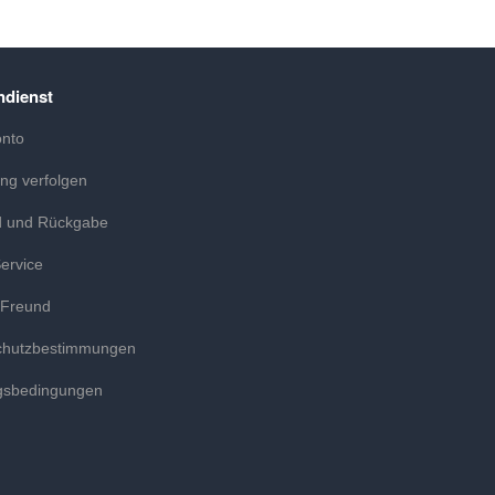
dienst
onto
ung verfolgen
d und Rückgabe
ervice
 Freund
chutzbestimmungen
gsbedingungen