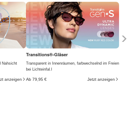
Transitions®-Gläser
Photoc
d Nahsicht
Transparent in Innenräumen, farbwechselnd im Freien
Die Gläs
bei Lichteinfal.l
ändern d
tzt anzeigen
Ab 79,95 €
Jetzt anzeigen
Ab 29,9