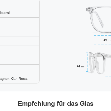
eutral,
49
m
41
mm
agner, Klar, Rosa,
Empfehlung für das Glas