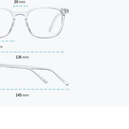
20
mm
m
136
mm
145
mm