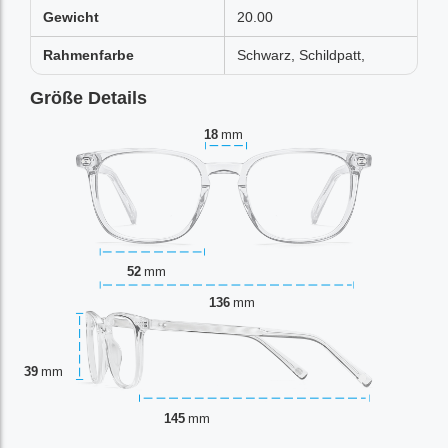
Gewicht
20.00
Rahmenfarbe
Schwarz, Schildpatt,
Größe Details
18
mm
52
mm
136
mm
39
mm
145
mm