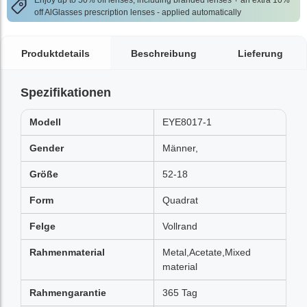
Enjoy up to 50% off lenses, including branded lenses + an extra 10%
off AlGlasses prescription lenses - applied automatically
Produktdetails
Beschreibung
Lieferung
Spezifikationen
Modell
EYE8017-1
Gender
Männer,
Größe
52-18
Form
Quadrat
Felge
Vollrand
Rahmenmaterial
Metal,Acetate,Mixed
material
Rahmengarantie
365 Tag