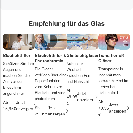
Empfehlung für das Glas
Blaulichtfilter
Blaulichtfilter &
Gleitsichtgläser
Transitions®-
P
Photochromic
Gläser
L
Schützen Sie Ihre
Nahtloser
Die Gläser
Transparent in
D
Augen und
Wechsel
verfügen über eine
Innenräumen,
s
machen Sie die
zwischen Fern-
Doppelfunktion
farbwechselnd im
d
Zeit vor dem
und Nahsicht
zum Schutz vor
Freien bei
ä
Bildschirm
Ab
Blaulicht und sind
Lichteinfal.l
i
angenehmer
Jetzt
49,95
photochrom.
anzeigen
Ab
A
Ab
Jetzt
€
Jetzt
Ab
Jetzt
79,95
2
15,95€
anzeigen
anzeigen
25,95€
anzeigen
€
€