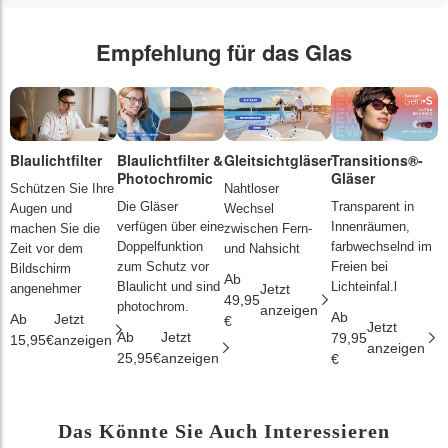
Empfehlung für das Glas
Blaulichtfilter
Blaulichtfilter &
Gleitsichtgläser
Transitions®-
P
Photochromic
Gläser
L
Schützen Sie Ihre
Nahtloser
Die Gläser
Transparent in
D
Augen und
Wechsel
verfügen über eine
Innenräumen,
s
machen Sie die
zwischen Fern-
Doppelfunktion
farbwechselnd im
d
Zeit vor dem
und Nahsicht
zum Schutz vor
Freien bei
ä
Bildschirm
Ab
Blaulicht und sind
Lichteinfal.l
i
angenehmer
Jetzt
49,95
photochrom.
anzeigen
Ab
A
Ab
Jetzt
€
Jetzt
Ab
Jetzt
79,95
2
15,95€
anzeigen
anzeigen
25,95€
anzeigen
€
€
Das Könnte Sie Auch Interessieren