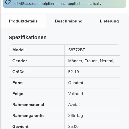
off AlGlasses prescription lenses - applied automatically
Produktdetails
Beschreibung
Lieferung
Spezifikationen
Modell
S8772BT
Gender
Männer, Frauen, Neutral,
Größe
52-19
Form
Quadrat
Felge
Vollrand
Rahmenmaterial
Azetat
Rahmengarantie
365 Tag
Gewicht
25.00