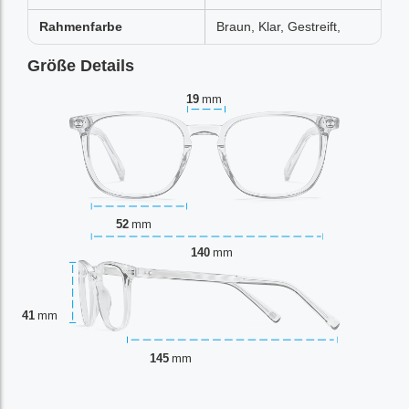
Rahmenfarbe
Braun, Klar, Gestreift,
Größe Details
19
mm
52
mm
140
mm
41
mm
145
mm