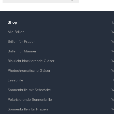
Shop
Alle Brillen
W
Brillen für Frauen
W
Brillen für Männer
W
Blaulicht blockierende Gläser
W
Photochromatische Gläser
W
Lesebrille
H
Sonnenbrille mit Sehstärke
W
Polarisierende Sonnenbrille
W
Sonnenbrillen für Frauen
W