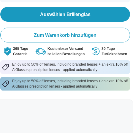
Auswählen Brillenglas
Zum Warenkorb hinzufügen
365 Tage
Kostenloser Versand
30-Tage
Garantie
bei allen Bestellungen
Zurücknehmen
Enjoy up to 50% off lenses, including branded lenses + an extra 10% off
AlGlasses prescription lenses - applied automatically
Enjoy up to 50% off lenses, including branded lenses + an extra 10% off
AlGlasses prescription lenses - applied automatically