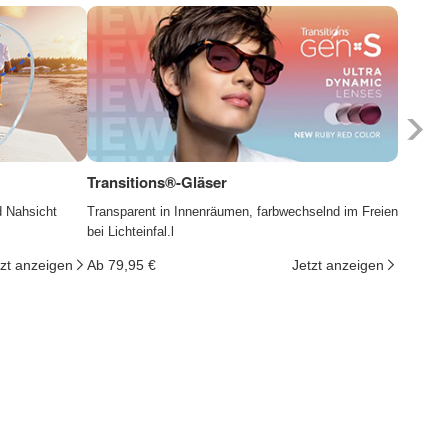
Transitions®-Gläser
Photoc
d Nahsicht
Transparent in Innenräumen, farbwechselnd im Freien
Die Gläs
bei Lichteinfal.l
ändern d
tzt anzeigen
Ab 79,95 €
Jetzt anzeigen
Ab 29,9