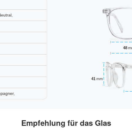
eutral,
48
m
41
mm
mpagner,
Empfehlung für das Glas