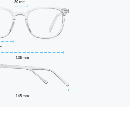
20
mm
m
136
mm
145
mm