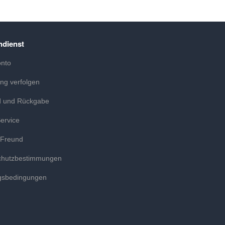
dienst
onto
ung verfolgen
d und Rückgabe
ervice
 Freund
chutzbestimmungen
gsbedingungen