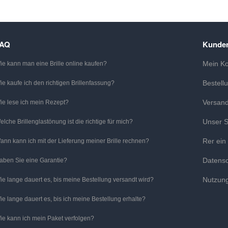
FAQ
Kunden
Mein K
ie kann man eine Brille online kaufen?
Bestell
ie kaufe ich den richtigen Brillenfassung?
Versan
ie lese ich mein Rezept?
Unser S
elche Brillenglastönung ist die richtige für mich?
Rer ein
ann kann ich mit der Lieferung meiner Brille rechnen?
Datens
aben Sie eine Garantie?
Nutzun
ie lange dauert es, bis meine Bestellung versandt wird?
ie lange dauert es, bis ich meine Bestellung erhalte?
ie kann ich mein Paket verfolgen?