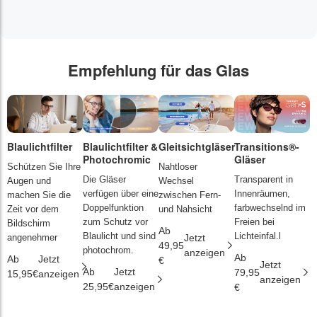
Empfehlung für das Glas
Blaulichtfilter
Blaulichtfilter &
Gleitsichtgläser
Transitions®-
P
Photochromic
Gläser
L
Schützen Sie Ihre
Nahtloser
Die Gläser
Transparent in
D
Augen und
Wechsel
verfügen über eine
Innenräumen,
s
machen Sie die
zwischen Fern-
Doppelfunktion
farbwechselnd im
d
Zeit vor dem
und Nahsicht
zum Schutz vor
Freien bei
ä
Bildschirm
Ab
Blaulicht und sind
Lichteinfal.l
i
angenehmer
Jetzt
49,95
photochrom.
anzeigen
Ab
A
Ab
Jetzt
€
Jetzt
Ab
Jetzt
79,95
2
15,95€
anzeigen
anzeigen
25,95€
anzeigen
€
€