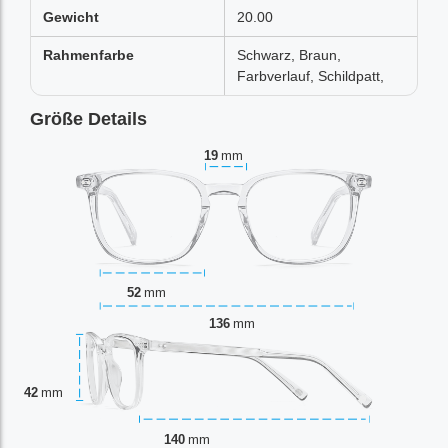
Gewicht
20.00
Rahmenfarbe
Schwarz, Braun,
Farbverlauf, Schildpatt,
Größe Details
19
mm
52
mm
136
mm
42
mm
140
mm