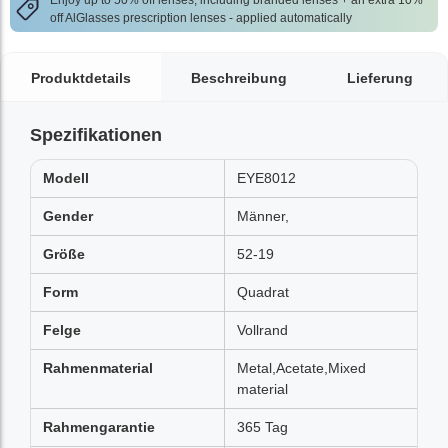
Enjoy up to 50% off lenses, including branded lenses + an extra 10%
off AlGlasses prescription lenses - applied automatically
Produktdetails
Beschreibung
Lieferung
Spezifikationen
Modell
EYE8012
Gender
Männer,
Größe
52-19
Form
Quadrat
Felge
Vollrand
Rahmenmaterial
Metal,Acetate,Mixed
material
Rahmengarantie
365 Tag