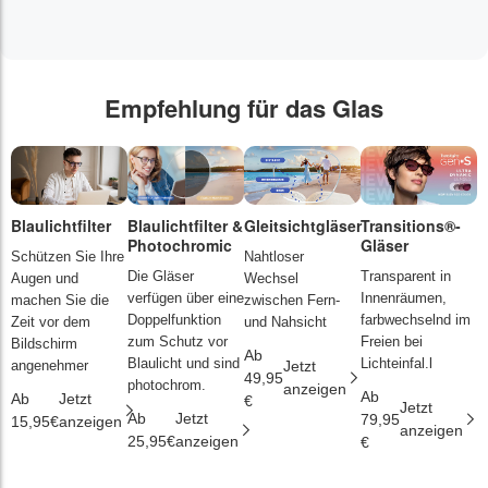
Empfehlung für das Glas
Blaulichtfilter
Blaulichtfilter &
Gleitsichtgläser
Transitions®-
P
Photochromic
Gläser
L
Schützen Sie Ihre
Nahtloser
Die Gläser
Transparent in
D
Augen und
Wechsel
verfügen über eine
Innenräumen,
s
machen Sie die
zwischen Fern-
Doppelfunktion
farbwechselnd im
d
Zeit vor dem
und Nahsicht
zum Schutz vor
Freien bei
ä
Bildschirm
Ab
Blaulicht und sind
Lichteinfal.l
i
angenehmer
Jetzt
49,95
photochrom.
anzeigen
Ab
A
Ab
Jetzt
€
Jetzt
Ab
Jetzt
79,95
2
15,95€
anzeigen
anzeigen
25,95€
anzeigen
€
€