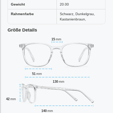
Gewicht
20.00
Rahmenfarbe
Schwarz, Dunkelgrau,
Kastanienbraun,
Größe Details
15
mm
51
mm
130
mm
42
mm
140
mm