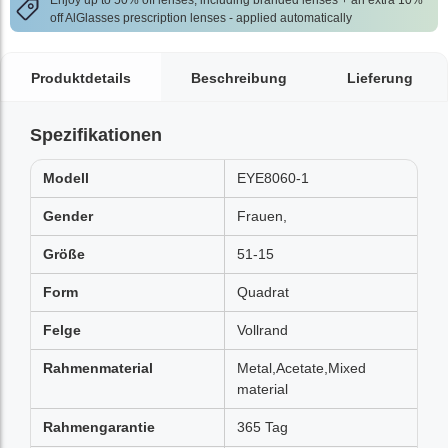
Enjoy up to 50% off lenses, including branded lenses + an extra 10%
off AlGlasses prescription lenses - applied automatically
Produktdetails
Beschreibung
Lieferung
Spezifikationen
Modell
EYE8060-1
Gender
Frauen,
Größe
51-15
Form
Quadrat
Felge
Vollrand
Rahmenmaterial
Metal,Acetate,Mixed
material
Rahmengarantie
365 Tag