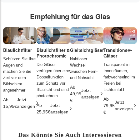
Empfehlung für das Glas
Blaulichtfilter
Blaulichtfilter &
Gleitsichtgläser
Transitions®-
P
Photochromic
Gläser
L
Schützen Sie Ihre
Nahtloser
Die Gläser
Transparent in
D
Augen und
Wechsel
verfügen über eine
Innenräumen,
s
machen Sie die
zwischen Fern-
Doppelfunktion
farbwechselnd im
d
Zeit vor dem
und Nahsicht
zum Schutz vor
Freien bei
ä
Bildschirm
Ab
Blaulicht und sind
Lichteinfal.l
i
angenehmer
Jetzt
49,95
photochrom.
anzeigen
Ab
A
Ab
Jetzt
€
Jetzt
Ab
Jetzt
79,95
2
15,95€
anzeigen
anzeigen
25,95€
anzeigen
€
€
Das Könnte Sie Auch Interessieren