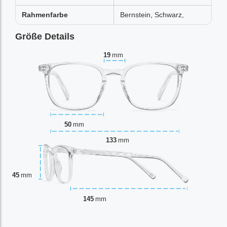
Rahmenfarbe
Bernstein, Schwarz,
Größe Details
19
mm
50
mm
133
mm
45
mm
145
mm