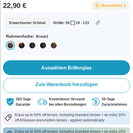
22,90 €
Gutschein
Erwachsener Schmal
Größe: 50
19 - 133
Rahmenfarbe:
Braun1
Auswählen Brillenglas
Zum Warenkorb hinzufügen
365 Tage
Kostenloser Versand
30-Tage
Garantie
bei allen Bestellungen
Zurücknehmen
Enjoy up to 50% off lenses, including branded lenses + an extra 10%
off AlGlasses prescription lenses - applied automatically
Enjoy up to 50% off lenses, including branded lenses + an extra 10%