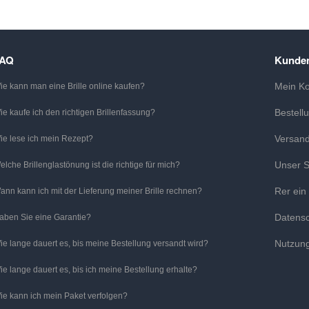
FAQ
Kunden
Mein K
ie kann man eine Brille online kaufen?
Bestell
ie kaufe ich den richtigen Brillenfassung?
Versan
ie lese ich mein Rezept?
Unser S
elche Brillenglastönung ist die richtige für mich?
Rer ein
ann kann ich mit der Lieferung meiner Brille rechnen?
Datens
aben Sie eine Garantie?
Nutzun
ie lange dauert es, bis meine Bestellung versandt wird?
ie lange dauert es, bis ich meine Bestellung erhalte?
ie kann ich mein Paket verfolgen?