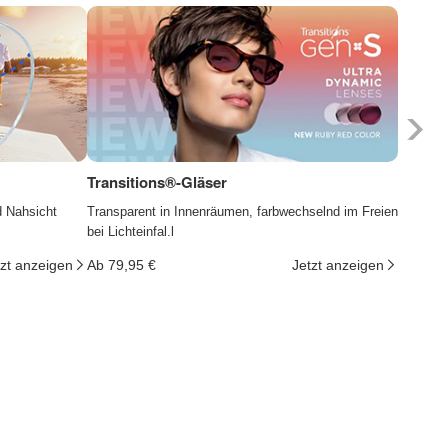
Transitions®-Gläser
Photoc
d Nahsicht
Transparent in Innenräumen, farbwechselnd im Freien
Die Gläs
bei Lichteinfal.l
ändern d
tzt anzeigen
Ab 79,95 €
Jetzt anzeigen
Ab 29,9