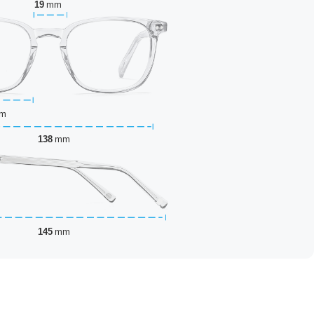
19
mm
m
138
mm
145
mm