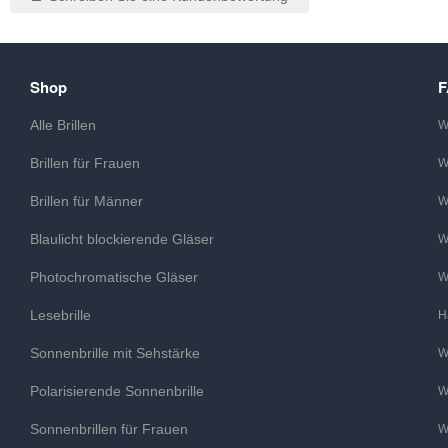
Shop
Alle Brillen
W
Brillen für Frauen
W
Brillen für Männer
W
Blaulicht blockierende Gläser
W
Photochromatische Gläser
W
Lesebrille
H
Sonnenbrille mit Sehstärke
W
Polarisierende Sonnenbrille
W
Sonnenbrillen für Frauen
W