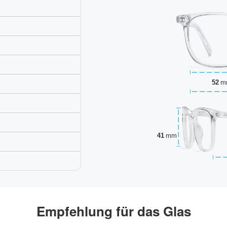
52
m
41
mm
Empfehlung für das Glas