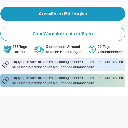
Auswählen Brillenglas
Zum Warenkorb hinzufügen
365 Tage
Kostenloser Versand
30-Tage
Garantie
bei allen Bestellungen
Zurücknehmen
Enjoy up to 50% off lenses, including branded lenses + an extra 10% off
AlGlasses prescription lenses - applied automatically
Enjoy up to 50% off lenses, including branded lenses + an extra 10% off
AlGlasses prescription lenses - applied automatically