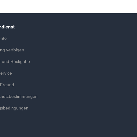
dienst
onto
ung verfolgen
d und Rückgabe
ervice
 Freund
chutzbestimmungen
gsbedingungen