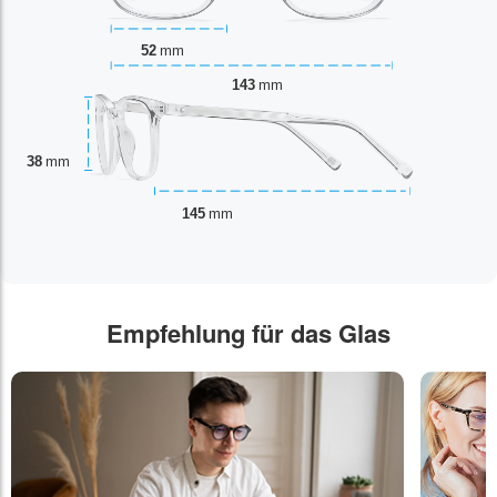
52
mm
143
mm
38
mm
145
mm
Empfehlung für das Glas