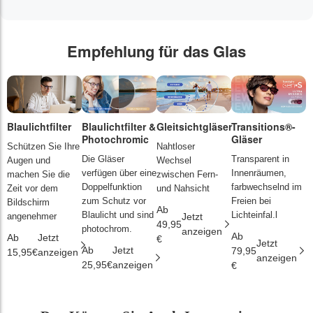
Empfehlung für das Glas
Blaulichtfilter
Blaulichtfilter &
Gleitsichtgläser
Transitions®-
P
Photochromic
Gläser
L
Schützen Sie Ihre
Nahtloser
Die Gläser
Transparent in
D
Augen und
Wechsel
verfügen über eine
Innenräumen,
s
machen Sie die
zwischen Fern-
Doppelfunktion
farbwechselnd im
d
Zeit vor dem
und Nahsicht
zum Schutz vor
Freien bei
ä
Bildschirm
Ab
Blaulicht und sind
Lichteinfal.l
i
angenehmer
Jetzt
49,95
photochrom.
anzeigen
Ab
A
Ab
Jetzt
€
Jetzt
Ab
Jetzt
79,95
2
15,95€
anzeigen
anzeigen
25,95€
anzeigen
€
€