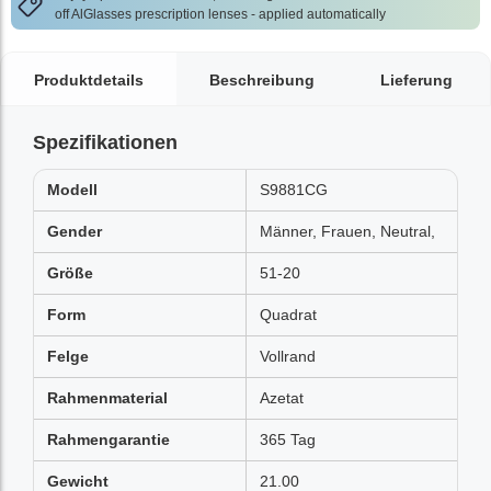
off AlGlasses prescription lenses - applied automatically
Produktdetails
Beschreibung
Lieferung
Spezifikationen
Modell
S9881CG
Gender
Männer, Frauen, Neutral,
Größe
51-20
Form
Quadrat
Felge
Vollrand
Rahmenmaterial
Azetat
Rahmengarantie
365 Tag
Gewicht
21.00