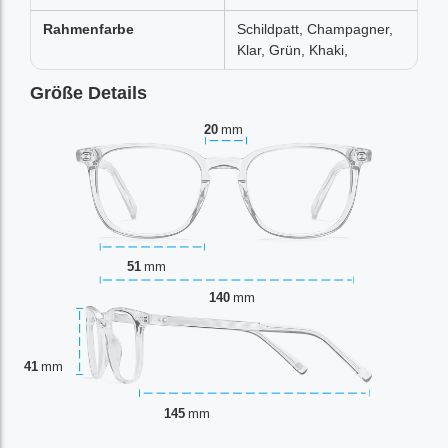
Rahmenfarbe
Schildpatt, Champagner,
Klar, Grün, Khaki,
Größe Details
20
mm
51
mm
140
mm
41
mm
145
mm