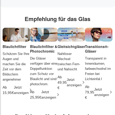
Empfehlung für das Glas
Blaulichtfilter
Blaulichtfilter &
Gleitsichtgläser
Transitions®-
P
Photochromic
Gläser
L
Schützen Sie Ihre
Nahtloser
Die Gläser
Transparent in
D
Augen und
Wechsel
verfügen über eine
Innenräumen,
s
machen Sie die
zwischen Fern-
Doppelfunktion
farbwechselnd im
d
Zeit vor dem
und Nahsicht
zum Schutz vor
Freien bei
ä
Bildschirm
Ab
Blaulicht und sind
Lichteinfal.l
i
angenehmer
Jetzt
49,95
photochrom.
anzeigen
Ab
A
Ab
Jetzt
€
Jetzt
Ab
Jetzt
79,95
2
15,95€
anzeigen
anzeigen
25,95€
anzeigen
€
€