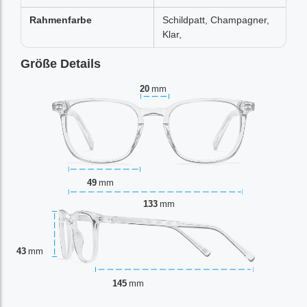
Rahmenfarbe
Schildpatt, Champagner,
Klar,
Größe Details
20
mm
49
mm
133
mm
43
mm
145
mm