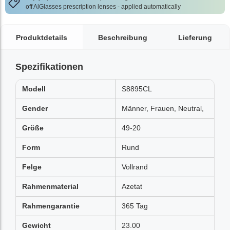
off AlGlasses prescription lenses - applied automatically
Produktdetails
Beschreibung
Lieferung
Spezifikationen
Modell
S8895CL
Gender
Männer, Frauen, Neutral,
Größe
49-20
Form
Rund
Felge
Vollrand
Rahmenmaterial
Azetat
Rahmengarantie
365 Tag
Gewicht
23.00