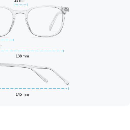
19
mm
m
138
mm
145
mm