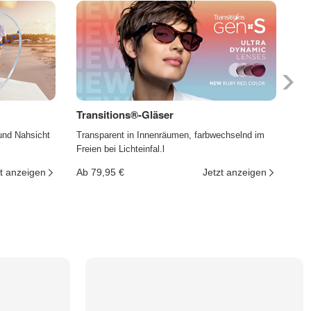
Transitions®-Gläser
Ph
und Nahsicht
Transparent in Innenräumen, farbwechselnd im
Die
Freien bei Lichteinfal.l
und
t anzeigen
Ab 79,95 €
Jetzt anzeigen
Ab