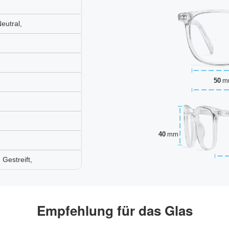
eutral,
50
m
40
mm
Gestreift,
Empfehlung für das Glas