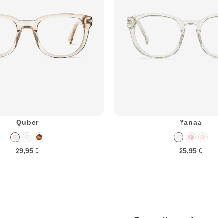
Quber
Yanaa
29,95 €
25,95 €