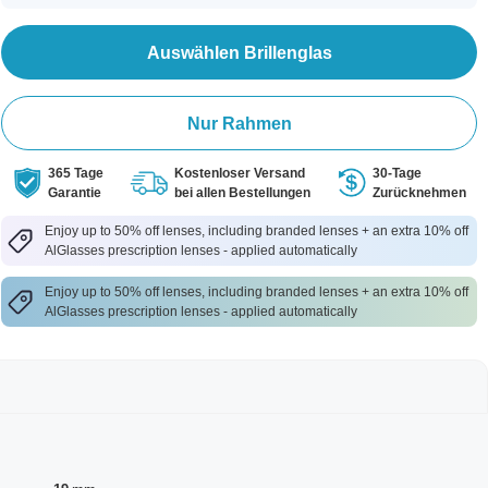
Auswählen Brillenglas
Nur Rahmen
365 Tage
Kostenloser Versand
30-Tage
Garantie
bei allen Bestellungen
Zurücknehmen
Enjoy up to 50% off lenses, including branded lenses + an extra 10% off
AlGlasses prescription lenses - applied automatically
Enjoy up to 50% off lenses, including branded lenses + an extra 10% off
AlGlasses prescription lenses - applied automatically