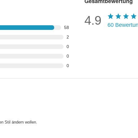
Gesamtbewertung
4.9
60
Bewertu
58
2
0
0
0
en Stil ändern wollen.