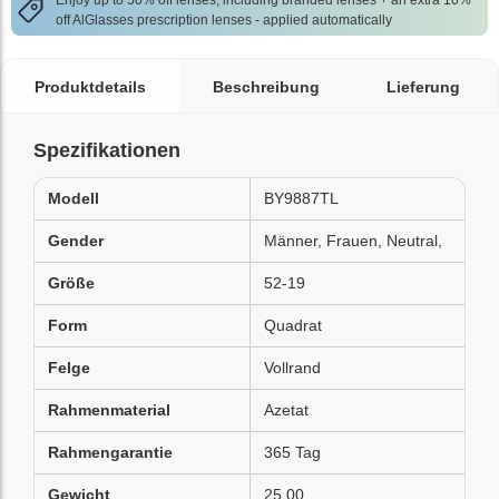
Enjoy up to 50% off lenses, including branded lenses + an extra 10%
off AlGlasses prescription lenses - applied automatically
Produktdetails
Beschreibung
Lieferung
Spezifikationen
Modell
BY9887TL
Gender
Männer, Frauen, Neutral,
Größe
52-19
Form
Quadrat
Felge
Vollrand
Rahmenmaterial
Azetat
Rahmengarantie
365 Tag
Gewicht
25.00