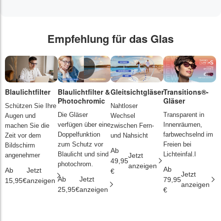
Empfehlung für das Glas
Blaulichtfilter
Blaulichtfilter &
Gleitsichtgläser
Transitions®-
P
Photochromic
Gläser
L
Schützen Sie Ihre
Nahtloser
Die Gläser
Transparent in
D
Augen und
Wechsel
verfügen über eine
Innenräumen,
s
machen Sie die
zwischen Fern-
Doppelfunktion
farbwechselnd im
d
Zeit vor dem
und Nahsicht
zum Schutz vor
Freien bei
ä
Bildschirm
Ab
Blaulicht und sind
Lichteinfal.l
i
angenehmer
Jetzt
49,95
photochrom.
anzeigen
Ab
A
Ab
Jetzt
€
Jetzt
Ab
Jetzt
79,95
2
15,95€
anzeigen
anzeigen
25,95€
anzeigen
€
€