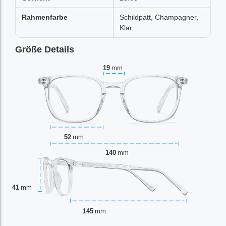
Rahmenfarbe
Schildpatt, Champagner,
Klar,
Größe Details
19
mm
52
mm
140
mm
41
mm
145
mm