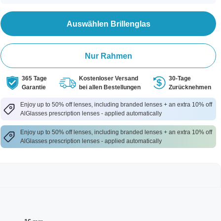
Auswählen Brillenglas
Nur Rahmen
365 Tage
Kostenloser Versand
30-Tage
Garantie
bei allen Bestellungen
Zurücknehmen
Enjoy up to 50% off lenses, including branded lenses + an extra 10% off
AlGlasses prescription lenses - applied automatically
Enjoy up to 50% off lenses, including branded lenses + an extra 10% off
AlGlasses prescription lenses - applied automatically