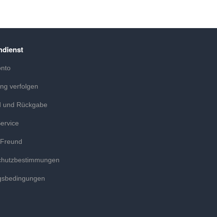
dienst
onto
ung verfolgen
d und Rückgabe
ervice
 Freund
chutzbestimmungen
gsbedingungen