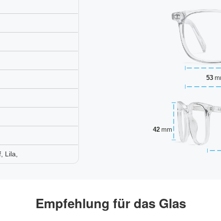
53
m
42
mm
 Lila,
Empfehlung für das Glas