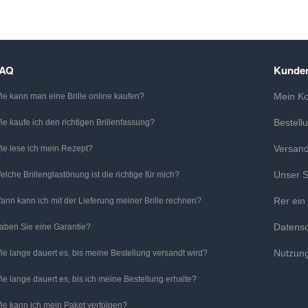
FAQ
Kunden
Mein K
ie kann man eine Brille online kaufen?
Bestell
ie kaufe ich den richtigen Brillenfassung?
Versan
ie lese ich mein Rezept?
Unser S
elche Brillenglastönung ist die richtige für mich?
Rer ein
ann kann ich mit der Lieferung meiner Brille rechnen?
Datens
aben Sie eine Garantie?
Nutzun
ie lange dauert es, bis meine Bestellung versandt wird?
ie lange dauert es, bis ich meine Bestellung erhalte?
ie kann ich mein Paket verfolgen?