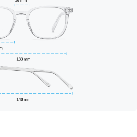
16
mm
m
133
mm
140
mm