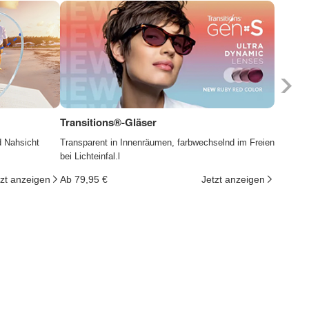
Transitions®-Gläser
Photoc
d Nahsicht
Transparent in Innenräumen, farbwechselnd im Freien
Die Gläs
bei Lichteinfal.l
ändern d
tzt anzeigen
Ab 79,95 €
Jetzt anzeigen
Ab 29,9