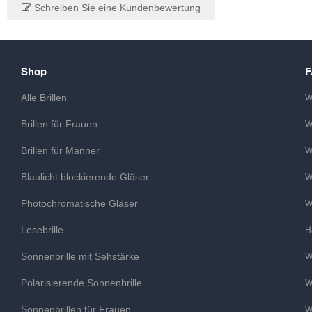
Schreiben Sie eine Kundenbewertung
Shop
Alle Brillen
W
Brillen für Frauen
W
Brillen für Männer
W
Blaulicht blockierende Gläser
W
Photochromatische Gläser
W
Lesebrille
H
Sonnenbrille mit Sehstärke
W
Polarisierende Sonnenbrille
W
Sonnenbrillen für Frauen
W