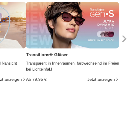
Transitions®-Gläser
Photoc
d Nahsicht
Transparent in Innenräumen, farbwechselnd im Freien
Die Gläs
bei Lichteinfal.l
ändern d
tzt anzeigen
Ab 79,95 €
Jetzt anzeigen
Ab 29,9