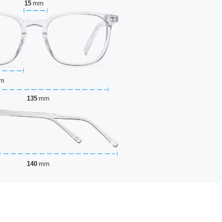
15
mm
m
135
mm
140
mm