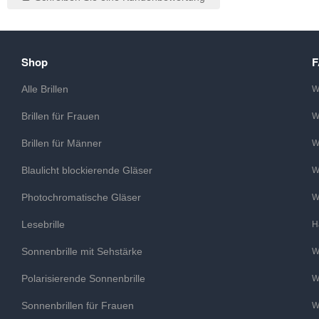
Shop
Alle Brillen
W
Brillen für Frauen
W
Brillen für Männer
W
Blaulicht blockierende Gläser
W
Photochromatische Gläser
W
Lesebrille
H
Sonnenbrille mit Sehstärke
W
Polarisierende Sonnenbrille
W
Sonnenbrillen für Frauen
W