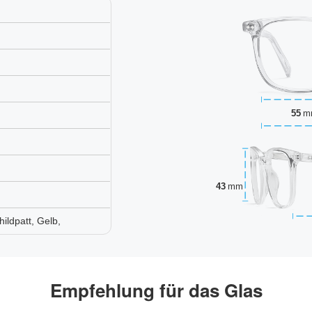
55
m
43
mm
hildpatt, Gelb,
Empfehlung für das Glas