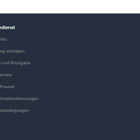
dienst
onto
ung verfolgen
d und Rückgabe
ervice
 Freund
chutzbestimmungen
gsbedingungen