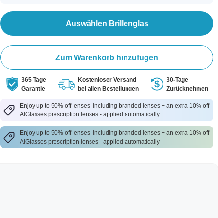
Auswählen Brillenglas
Zum Warenkorb hinzufügen
365 Tage
Kostenloser Versand
30-Tage
Garantie
bei allen Bestellungen
Zurücknehmen
Enjoy up to 50% off lenses, including branded lenses + an extra 10% off
AlGlasses prescription lenses - applied automatically
Enjoy up to 50% off lenses, including branded lenses + an extra 10% off
AlGlasses prescription lenses - applied automatically