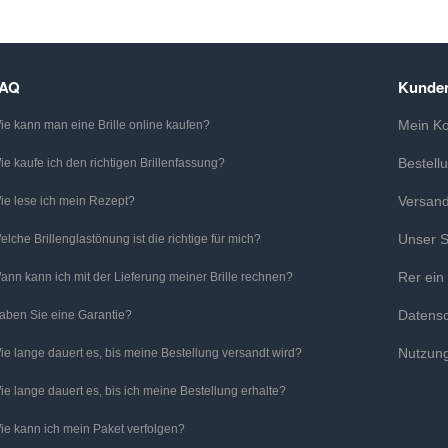
FAQ
Kunden
Mein K
ie kann man eine Brille online kaufen?
Bestell
ie kaufe ich den richtigen Brillenfassung?
Versan
ie lese ich mein Rezept?
Unser S
elche Brillenglastönung ist die richtige für mich?
Rer ein
ann kann ich mit der Lieferung meiner Brille rechnen?
Datens
aben Sie eine Garantie?
Nutzun
ie lange dauert es, bis meine Bestellung versandt wird?
ie lange dauert es, bis ich meine Bestellung erhalte?
ie kann ich mein Paket verfolgen?