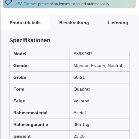
off AlGlasses prescription lenses - applied automatically
Produktdetails
Beschreibung
Lieferung
Spezifikationen
Modell
S8987BP
Gender
Männer, Frauen, Neutral,
Größe
50-21
Form
Quadrat
Felge
Vollrand
Rahmenmaterial
Azetat
Rahmengarantie
365 Tag
Gewicht
23.00