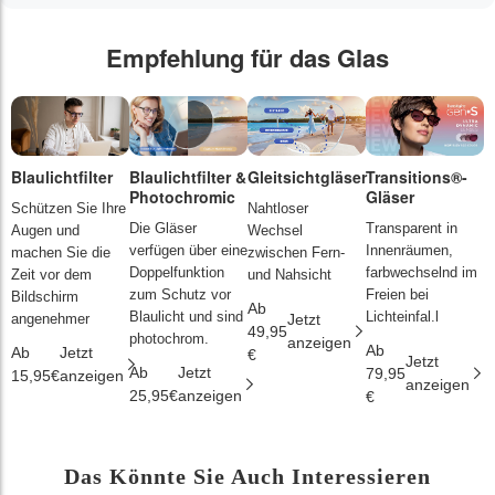
Empfehlung für das Glas
Blaulichtfilter
Blaulichtfilter &
Gleitsichtgläser
Transitions®-
P
Photochromic
Gläser
L
Schützen Sie Ihre
Nahtloser
Die Gläser
Transparent in
D
Augen und
Wechsel
verfügen über eine
Innenräumen,
s
machen Sie die
zwischen Fern-
Doppelfunktion
farbwechselnd im
d
Zeit vor dem
und Nahsicht
zum Schutz vor
Freien bei
ä
Bildschirm
Ab
Blaulicht und sind
Lichteinfal.l
i
angenehmer
Jetzt
49,95
photochrom.
anzeigen
Ab
A
Ab
Jetzt
€
Jetzt
Ab
Jetzt
79,95
2
15,95€
anzeigen
anzeigen
25,95€
anzeigen
€
€
Das Könnte Sie Auch Interessieren