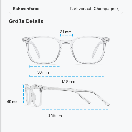
Rahmenfarbe
Farbverlauf, Champagner,
Größe Details
21
mm
50
mm
140
mm
40
mm
145
mm