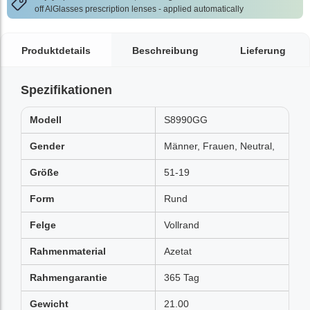
off AlGlasses prescription lenses - applied automatically
Produktdetails
Beschreibung
Lieferung
Spezifikationen
Modell
S8990GG
Gender
Männer, Frauen, Neutral,
Größe
51-19
Form
Rund
Felge
Vollrand
Rahmenmaterial
Azetat
Rahmengarantie
365 Tag
Gewicht
21.00