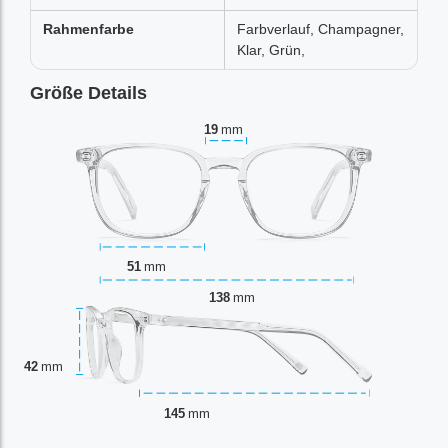
Rahmenfarbe
Farbverlauf, Champagner,
Klar, Grün,
Größe Details
19
mm
51
mm
138
mm
42
mm
145
mm