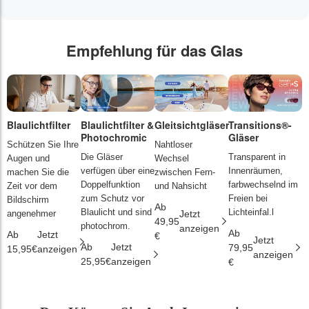
Empfehlung für das Glas
Blaulichtfilter
Blaulichtfilter &
Gleitsichtgläser
Transitions®-
P
Photochromic
Gläser
L
Schützen Sie Ihre
Nahtloser
Die Gläser
Transparent in
D
Augen und
Wechsel
verfügen über eine
Innenräumen,
s
machen Sie die
zwischen Fern-
Doppelfunktion
farbwechselnd im
d
Zeit vor dem
und Nahsicht
zum Schutz vor
Freien bei
ä
Bildschirm
Ab
Blaulicht und sind
Lichteinfal.l
i
angenehmer
Jetzt
49,95
photochrom.
anzeigen
Ab
A
Ab
Jetzt
€
Jetzt
Ab
Jetzt
79,95
2
15,95€
anzeigen
anzeigen
25,95€
anzeigen
€
€