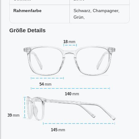
Rahmenfarbe
Schwarz, Champagner,
Grün,
Größe Details
18
mm
54
mm
140
mm
39
mm
145
mm