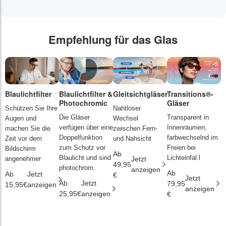
Empfehlung für das Glas
Blaulichtfilter
Blaulichtfilter &
Gleitsichtgläser
Transitions®-
P
Photochromic
Gläser
L
Schützen Sie Ihre
Nahtloser
Die Gläser
Transparent in
D
Augen und
Wechsel
verfügen über eine
Innenräumen,
s
machen Sie die
zwischen Fern-
Doppelfunktion
farbwechselnd im
d
Zeit vor dem
und Nahsicht
zum Schutz vor
Freien bei
ä
Bildschirm
Ab
Blaulicht und sind
Lichteinfal.l
i
angenehmer
Jetzt
49,95
photochrom.
anzeigen
Ab
A
Ab
Jetzt
€
Jetzt
Ab
Jetzt
79,95
2
15,95€
anzeigen
anzeigen
25,95€
anzeigen
€
€