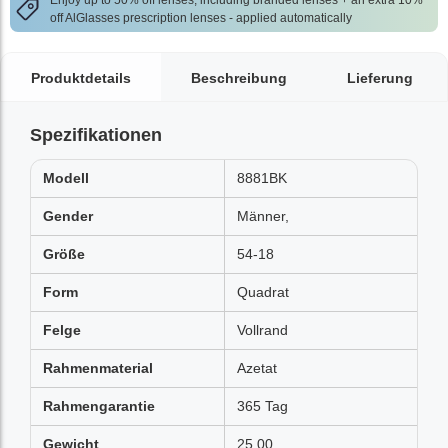
Enjoy up to 50% off lenses, including branded lenses + an extra 10%
off AlGlasses prescription lenses - applied automatically
Produktdetails
Beschreibung
Lieferung
Spezifikationen
Modell
8881BK
Gender
Männer,
Größe
54-18
Form
Quadrat
Felge
Vollrand
Rahmenmaterial
Azetat
Rahmengarantie
365 Tag
Gewicht
25.00