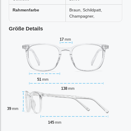
Rahmenfarbe
Braun, Schildpatt,
Champagner,
Größe Details
17
mm
51
mm
138
mm
39
mm
145
mm