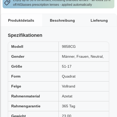
Enjoy up to 50% off lenses, including branded lenses + an extra 10%
off AlGlasses prescription lenses - applied automatically
Produktdetails
Beschreibung
Lieferung
Spezifikationen
Modell
9858CG
Gender
Männer, Frauen, Neutral,
Größe
51-17
Form
Quadrat
Felge
Vollrand
Rahmenmaterial
Azetat
Rahmengarantie
365 Tag
Gewicht
23.00