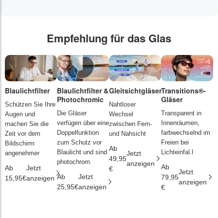
Empfehlung für das Glas
Blaulichtfilter
Blaulichtfilter &
Gleitsichtgläser
Transitions®-
P
Photochromic
Gläser
L
Schützen Sie Ihre
Nahtloser
Die Gläser
Transparent in
D
Augen und
Wechsel
verfügen über eine
Innenräumen,
s
machen Sie die
zwischen Fern-
Doppelfunktion
farbwechselnd im
d
Zeit vor dem
und Nahsicht
zum Schutz vor
Freien bei
ä
Bildschirm
Ab
Blaulicht und sind
Lichteinfal.l
i
angenehmer
Jetzt
49,95
photochrom.
anzeigen
Ab
A
Ab
Jetzt
€
Jetzt
Ab
Jetzt
79,95
2
15,95€
anzeigen
anzeigen
25,95€
anzeigen
€
€