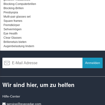
Blocking-Computerbrillen
Blocking-Brillen
Presbyopia
Multi-pair glasses set
Square frames
Fremdkörper
Sehvermögen
Eye Health
Clear Glasses
Brillenetuis bieten
Augenbelastung lindern
Anmelden
Wir sind hier, um zu helfen
Hilfe-Center
service@eyecedar.com