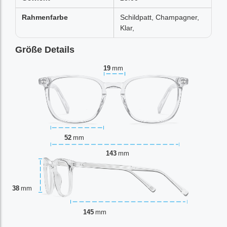
Rahmenfarbe
Schildpatt, Champagner,
Klar,
Größe Details
19
mm
52
mm
143
mm
38
mm
145
mm