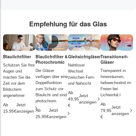
Empfehlung für das Glas
Blaulichtfilter
Blaulichtfilter &
Gleitsichtgläser
Transitions®-
P
Photochromic
Gläser
L
Schützen Sie Ihre
Nahtloser
Die Gläser
Transparent in
D
Augen und
Wechsel
verfügen über eine
Innenräumen,
s
machen Sie die
zwischen Fern-
Doppelfunktion
farbwechselnd im
d
Zeit vor dem
und Nahsicht
zum Schutz vor
Freien bei
ä
Bildschirm
Ab
Blaulicht und sind
Lichteinfal.l
i
angenehmer
Jetzt
49,95
photochrom.
anzeigen
Ab
A
Ab
Jetzt
€
Jetzt
Ab
Jetzt
79,95
2
15,95€
anzeigen
anzeigen
25,95€
anzeigen
€
€