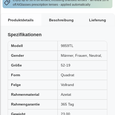
Enjoy up to 50% off lenses, including branded lenses + an extra 10%
off AlGlasses prescription lenses - applied automatically
Produktdetails
Beschreibung
Lieferung
Spezifikationen
Modell
9859TL
Gender
Männer, Frauen, Neutral,
Größe
52-19
Form
Quadrat
Felge
Vollrand
Rahmenmaterial
Azetat
Rahmengarantie
365 Tag
Gewicht
23.00