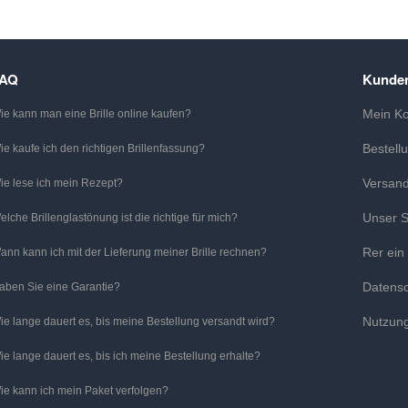
FAQ
Kunden
Mein K
ie kann man eine Brille online kaufen?
Bestell
ie kaufe ich den richtigen Brillenfassung?
Versan
ie lese ich mein Rezept?
Unser S
elche Brillenglastönung ist die richtige für mich?
Rer ein
ann kann ich mit der Lieferung meiner Brille rechnen?
Datens
aben Sie eine Garantie?
Nutzun
ie lange dauert es, bis meine Bestellung versandt wird?
ie lange dauert es, bis ich meine Bestellung erhalte?
ie kann ich mein Paket verfolgen?