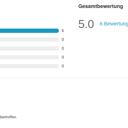
Gesamtbewertung
5.0
6
Bewertun
6
0
0
0
0
bertroffen.