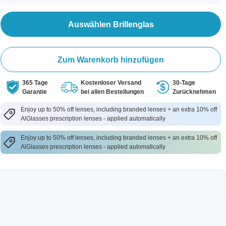
Auswählen Brillenglas
Zum Warenkorb hinzufügen
365 Tage
Kostenloser Versand
30-Tage
Garantie
bei allen Bestellungen
Zurücknehmen
Enjoy up to 50% off lenses, including branded lenses + an extra 10% off
AlGlasses prescription lenses - applied automatically
Enjoy up to 50% off lenses, including branded lenses + an extra 10% off
AlGlasses prescription lenses - applied automatically