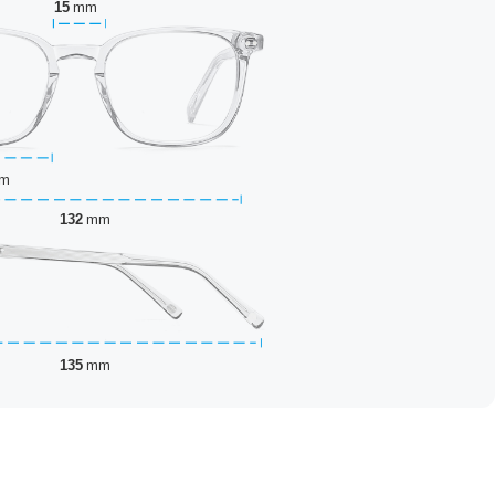
15
mm
m
132
mm
135
mm