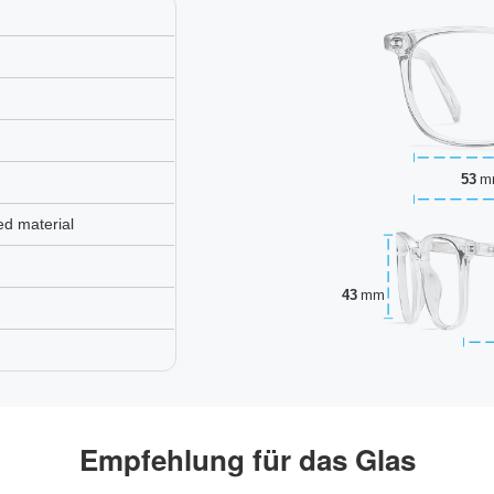
53
m
ed material
43
mm
,
Empfehlung für das Glas