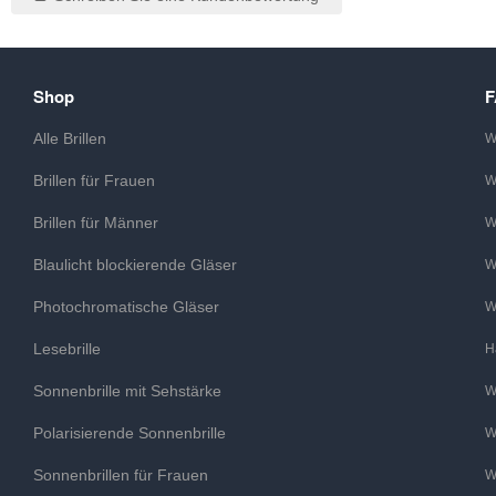
Shop
Alle Brillen
W
Brillen für Frauen
W
Brillen für Männer
W
Blaulicht blockierende Gläser
W
Photochromatische Gläser
W
Lesebrille
H
Sonnenbrille mit Sehstärke
W
Polarisierende Sonnenbrille
W
Sonnenbrillen für Frauen
W