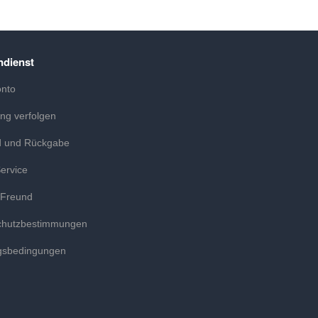
dienst
onto
ung verfolgen
d und Rückgabe
ervice
 Freund
chutzbestimmungen
gsbedingungen