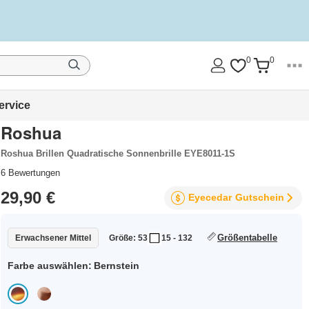
0
0
ervice
Roshua
Roshua Brillen Quadratische Sonnenbrille EYE8011-1S
6
Bewertungen
29,90 €
Eyecedar
Gutschein
Größentabelle
Erwachsener Mittel
Größe: 53
15 - 132
Farbe auswählen:
Bernstein