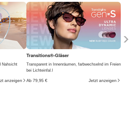
Transitions®-Gläser
Photoc
d Nahsicht
Transparent in Innenräumen, farbwechselnd im Freien
Die Gläs
bei Lichteinfal.l
ändern d
tzt anzeigen
Ab 79,95 €
Jetzt anzeigen
Ab 29,9