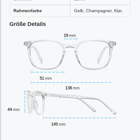
Rahmenfarbe
Gelb, Champagner, Klar,
Größe Details
19
mm
51
mm
138
mm
44
mm
145
mm