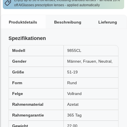
Enjoy up to 50% off lenses, including branded lenses + an extra 10%
off AlGlasses prescription lenses - applied automatically
Produktdetails
Beschreibung
Lieferung
Spezifikationen
Modell
9855CL
Gender
Männer, Frauen, Neutral,
Größe
51-19
Form
Rund
Felge
Vollrand
Rahmenmaterial
Azetat
Rahmengarantie
365 Tag
Gewicht
22.00