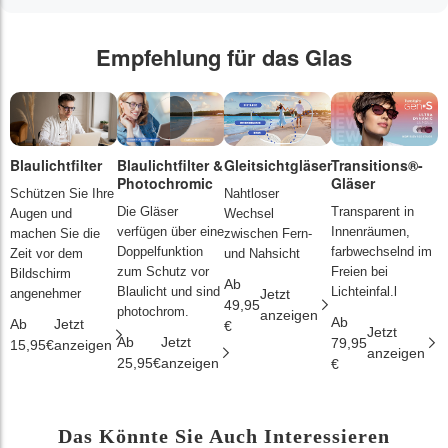
Empfehlung für das Glas
Blaulichtfilter
Blaulichtfilter &
Gleitsichtgläser
Transitions®-
P
Photochromic
Gläser
L
Schützen Sie Ihre
Nahtloser
Die Gläser
Transparent in
D
Augen und
Wechsel
verfügen über eine
Innenräumen,
s
machen Sie die
zwischen Fern-
Doppelfunktion
farbwechselnd im
d
Zeit vor dem
und Nahsicht
zum Schutz vor
Freien bei
ä
Bildschirm
Ab
Blaulicht und sind
Lichteinfal.l
i
angenehmer
Jetzt
49,95
photochrom.
anzeigen
Ab
A
Ab
Jetzt
€
Jetzt
Ab
Jetzt
79,95
2
15,95€
anzeigen
anzeigen
25,95€
anzeigen
€
€
Das Könnte Sie Auch Interessieren