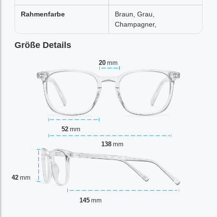
Rahmenfarbe
Braun, Grau,
Champagner,
Größe Details
20
mm
52
mm
138
mm
42
mm
145
mm