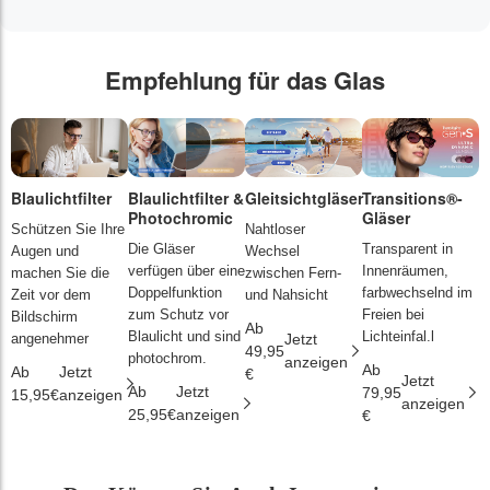
Empfehlung für das Glas
Blaulichtfilter
Blaulichtfilter &
Gleitsichtgläser
Transitions®-
P
Photochromic
Gläser
L
Schützen Sie Ihre
Nahtloser
Die Gläser
Transparent in
D
Augen und
Wechsel
verfügen über eine
Innenräumen,
s
machen Sie die
zwischen Fern-
Doppelfunktion
farbwechselnd im
d
Zeit vor dem
und Nahsicht
zum Schutz vor
Freien bei
ä
Bildschirm
Ab
Blaulicht und sind
Lichteinfal.l
i
angenehmer
Jetzt
49,95
photochrom.
anzeigen
Ab
A
Ab
Jetzt
€
Jetzt
Ab
Jetzt
79,95
2
15,95€
anzeigen
anzeigen
25,95€
anzeigen
€
€