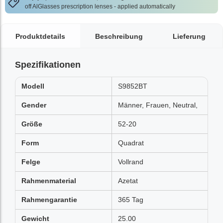
off AlGlasses prescription lenses - applied automatically
Produktdetails
Beschreibung
Lieferung
Spezifikationen
Modell
S9852BT
Gender
Männer, Frauen, Neutral,
Größe
52-20
Form
Quadrat
Felge
Vollrand
Rahmenmaterial
Azetat
Rahmengarantie
365 Tag
Gewicht
25.00